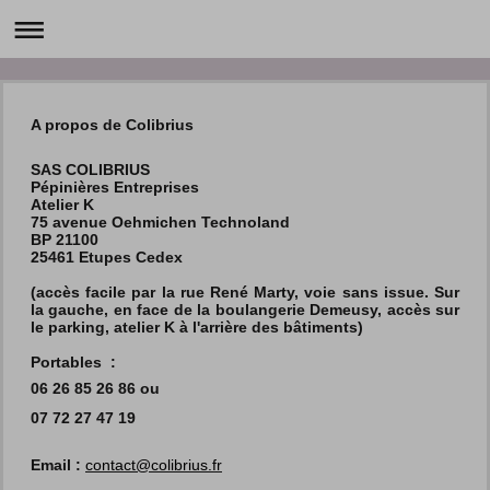
A propos de Colibrius
SAS COLIBRIUS
Pépinières Entreprises
Atelier K
75 avenue Oehmichen Technoland
BP 21100
25461 Etupes Cedex
(accès facile par la rue René Marty, voie sans issue. Sur
la gauche, en face de la boulangerie Demeusy, accès sur
le parking, atelier K à l'arrière des bâtiments)
Portables :
06 26 85 26 86
ou
07 72 27 47 19
Email :
contact@colibrius.fr