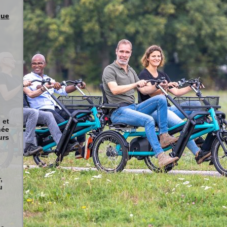
que
et
née
urs
,
u