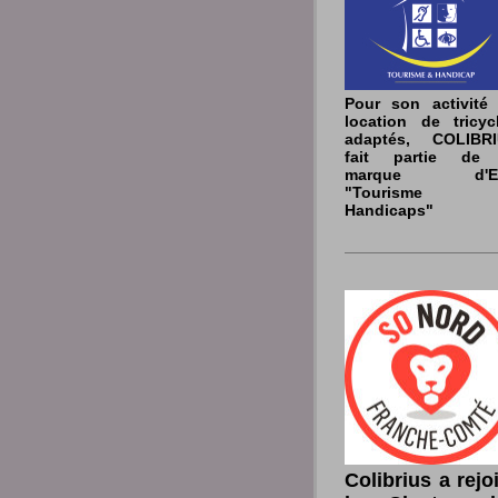
Pour son activité
location de tricyc
adaptés, COLIBR
fait partie de 
marque d'Et
"Tourisme 
Handicaps"
Colibrius a rejo