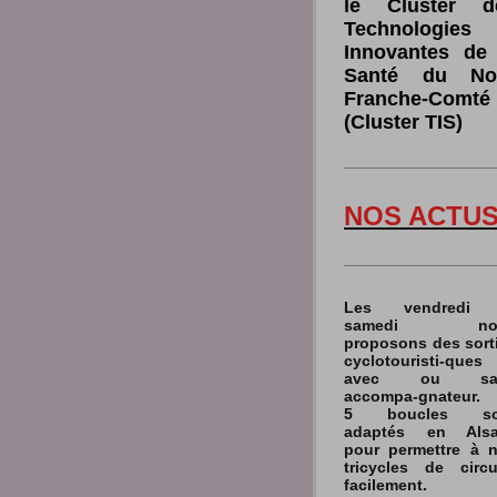
le Cluster d
Technologies
Innovantes de 
Santé du No
Franche-Comté
(Cluster TIS)
NOS ACTU
Les vendredi 
samedi no
proposons des sort
cyclotouristi-ques
avec ou sa
accompa-gnateur.
5 boucles so
adaptés en Alsa
pour permettre à 
tricycles de circu
facilement.