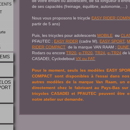
de votre enfant ou adolescent, de sa longueur d'entr
CENTS
de ses capacités (freinage, équilibre, autonomie,....)
T
Nous vous proposons le tricycle
EASY RIDER COMP
partir de 5 ans)
rte
Puis, les tricycles pour adolescents
MOBILE
ou
CLA
PFAUTEC ;
EASY RIDER
(cadre M),
EASY SPORT
,
M
RIDER COMPACT
de la marque VAN RAAM ;
DUNE 
S
Rodars ou encore
TR20
,
e-TR20
,
TR24
,
e-TR24
de l
DEMS
CASADEI, Cyclodebout
VX ou FAT
Pour le moment, seuls les modèles EASY SPO
COMPACT sont disponibles à l'essai dans nos 
autres modèles de la marque Van Raam, un es
ELOS
PORT
directement chez le fabricant au Pays-Bas sur
tricycles CASADEI et PFAUTEC peuvent être e
notre atelier sur demande.