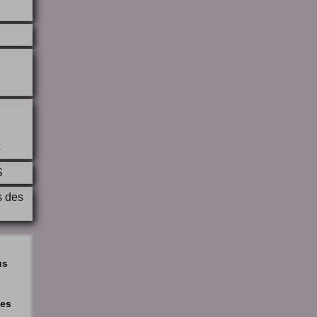
S
s
S
s des
us
ses