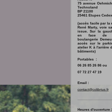
75 avenue Oehmic
Technoland
BP 21100
25461 Etupes Cede
(accès facile par la 
René Marty, voie s
issue. Sur la gauc
en face de 
boulangerie Demeu
accès sur le parki
atelier K à l'arrière 
bâtiments)
Portables :
06 26 85 26 86
ou
07 72 27 47 19
Email :
contact@colibrius.fr
Heures d'ouverture 