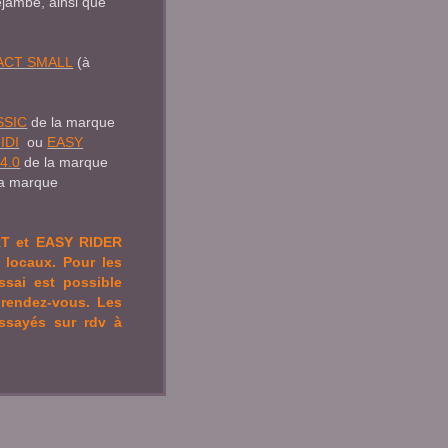
ejambe, ainsi que
ACT S
MALL
(à
SSIC
de la marque
IDI
ou
EASY
4.0
de la marque
a marque
RT et EASY RIDER
locaux. Pour les
sai est possible
 rendez-vous. Les
ssayés sur rdv à