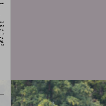
hen
x
rue
ans
he,
la
sy,
ng,
des
: