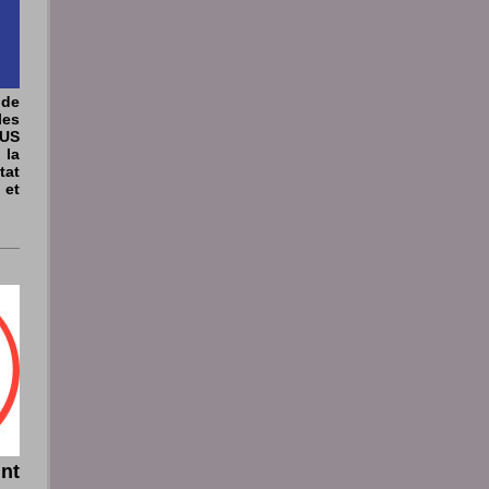
 de
les
IUS
la
at
et
int