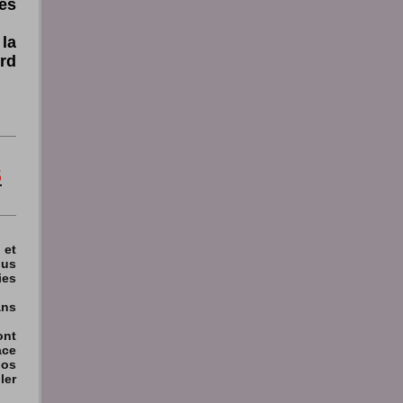
es
la
rd
S
et
us
ies
ns
nt
ce
nos
ler