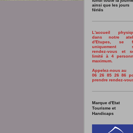
lundi toute la journ
ainsi que les jours
fériés
L'accueil physiq
dans notre atel
d'Etupes,
se fa
uniquement s
rendez-vous et s
limité à 4 person
maximum.
Appelez-nous au
06 26 85 26 86 p
prendre rendez-vous
Marque d'Etat
Tourisme et
Handicaps