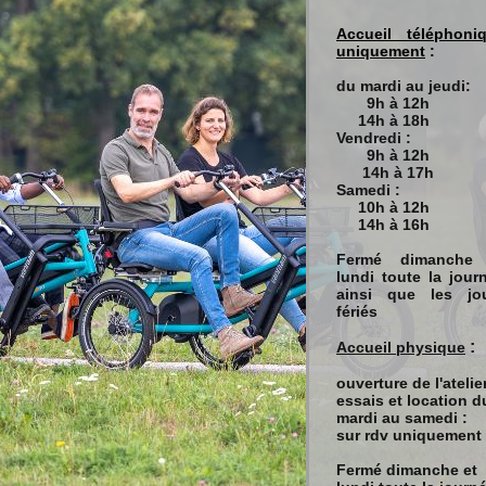
Accueil téléphoni
uniquement
:
du mardi au jeudi:
9h à 12h
14h à 18h
Vendredi :
9h à 12h
14h à 17h
Samedi :
10h à 12h
14h à 16h
Fermé dimanche 
lundi toute la jour
ainsi que les jo
fériés
:
Accueil physique
ouverture de l'atelier
essais et location d
mardi au
samedi :
sur rdv uniquement
Fermé dimanche et