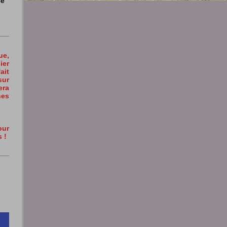
ée
ue,
ier
it
ur
era
nes
our
 !