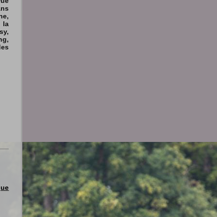
rue
ans
he,
la
sy,
ng,
des
:
que