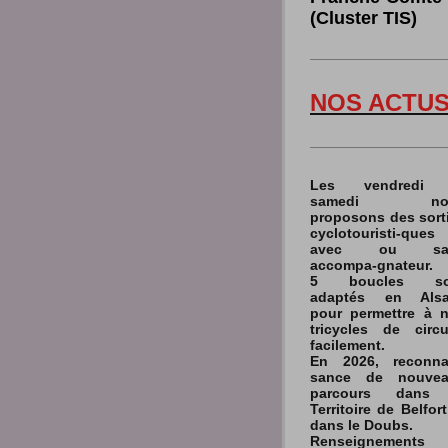
(Cluster TIS)
NOS ACTU
Les vendredi 
samedi no
proposons des sort
cyclotouristi-ques
avec ou sa
accompa-gnateur.
5 boucles so
adaptés en Alsa
pour permettre à 
tricycles de circu
facilement.
En 2026, reconna
sance de nouvea
parcours dans 
Territoire de Belfort
dans le Doubs.
Renseignements 