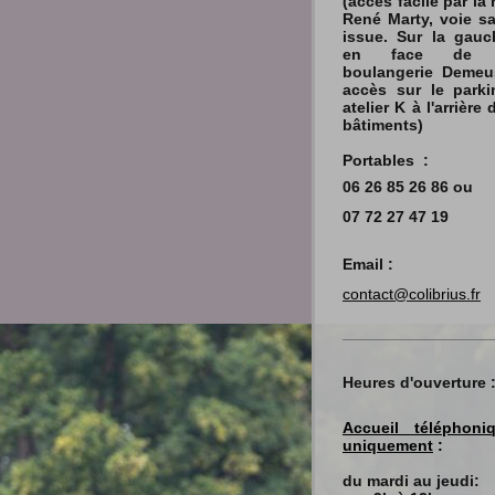
(accès facile par la 
René Marty, voie s
issue. Sur la gauc
en face de 
boulangerie Demeu
accès sur le parki
atelier K à l'arrière 
bâtiments)
Portables :
06 26 85 26 86
ou
07 72 27 47 19
Email :
contact@colibrius.fr
Heures d'ouverture 
Accueil téléphoni
uniquement
:
du mardi au jeudi: