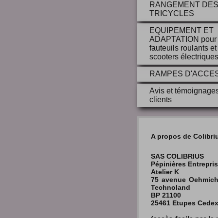
RANGEMENT DE
TRICYCLES
EQUIPEMENT ET
ADAPTATION pour
fauteuils roulants et
scooters électrique
RAMPES D'ACCE
Avis et témoignage
clients
A propos de Colibri
SAS COLIBRIUS
Pépinières Entrepri
Atelier K
75 avenue Oehmic
Technoland
BP 21100
25461 Etupes Cede