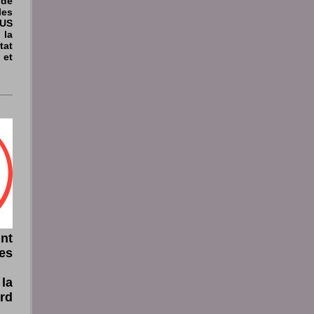
 de
les
IUS
la
at
et
int
es
la
rd