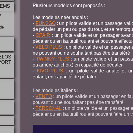
Plusieurs modèles sont proposés :
DEMS
e
Les modèles néerlandais :
-
FUN2GO
: un pilote valide et un passage val
 de
de pédaler un peu ou pas du tout, et sa remo
-
OPAIR
: un pilote valide et un passager avan
pédaler ou en fauteuil roulant et pouvant effectu
-
VELO PLUS
: un pilote valide et un passager 
ne pouvant ou ne souhaitant pas être transféré
ELOS
-
TWINNY PLUS
: un pilote valide et un pass
PORT
ou arrière au choix) en capacité de pédaler
-
KIVO PLUS
: un pilote valide adulte et 
enfant, en capacité de pédaler
Les modèles italiens :
-
VENTO
: un pilote valide et un passager en fa
pouvant ou ne souhaitant pas être transféré
-
PERSONAL
: un pilote valide et un passager 
pédaler ou en fauteuil roulant pouvant faire un t