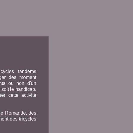
cycles tandems
tager des moment
nts ou non d'un
soit le handicap,
r cette activité
isse Romande, des
nt des tricycles