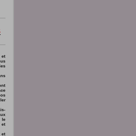
S
et
us
ies
ns
nt
ce
nos
ler
is-
ux
le
 et
et