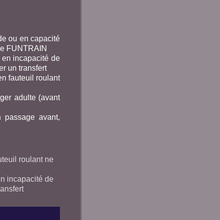
ide ou en capacité
rque FUNTRAIN
t en incapacité de
er un transfert
en fauteuil roulant
ager adulte (avant
un passage avant,
uteuil roulant ne
en incapacité de
ransfert