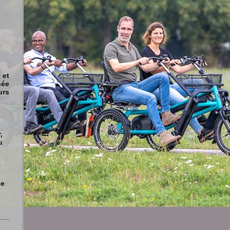
et
née
urs
,
u
ée