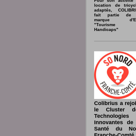
Pour son activité
location de tricyc
adaptés, COLIBR
fait partie de 
marque d'Et
"Tourisme 
Handicaps"
Colibrius a rejo
le Cluster d
Technologies
Innovantes de 
Santé du No
Franche-Comté