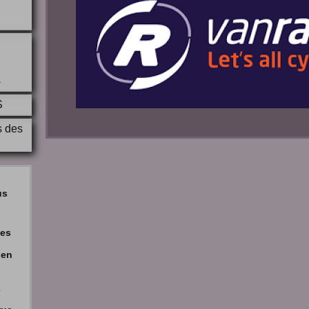
S
s
S
s des
us
ses
hen
x