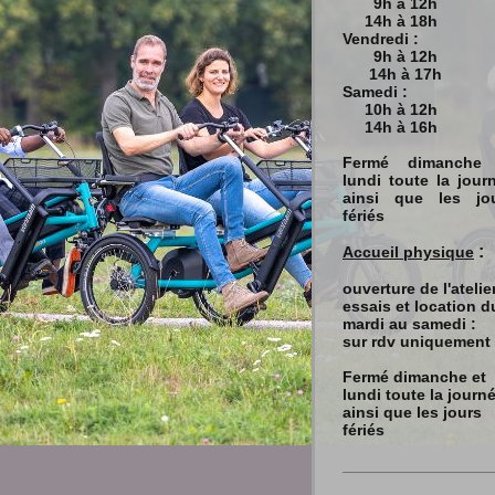
9h à 12h
14h à 18h
Vendredi :
9h à 12h
14h à 17h
Samedi :
10h à 12h
14h à 16h
Fermé dimanche 
lundi toute la jour
ainsi que les jo
fériés
:
Accueil physique
ouverture de l'atelier
essais et location d
mardi au
samedi :
sur rdv uniquement
Fermé dimanche et
lundi toute la journ
ainsi que les jours
fériés