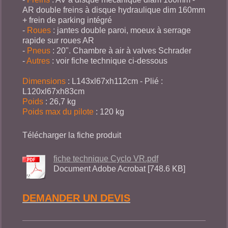
AR double freins à disque hydraulique dim 160mm
+ frein de parking intégré
-
Roues
: jantes double paroi, moeux à serrage
rapide sur roues AR
-
Pneus
: 20". Chambre à air à valves Schrader
-
Autres
: voir fiche technique ci-dessous
Dimensions
: L143xl67xh112cm - Plié :
L120xl67xh83cm
Poids
: 26,7 kg
Poids max du pilote
: 120 kg
Télécharger la fiche produit
fiche technique Cyclo VR.pdf
Document Adobe Acrobat [748.6 KB]
DEMANDER UN DEVIS