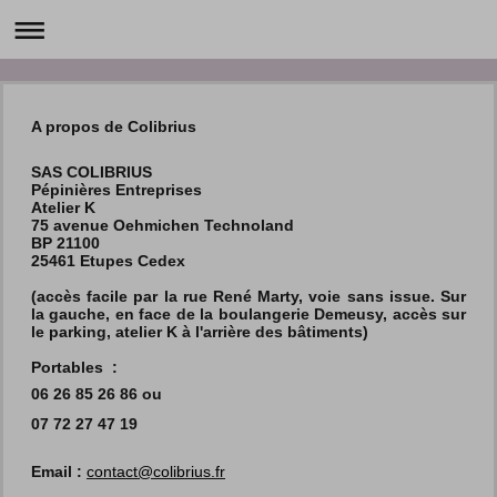
A propos de Colibrius
SAS COLIBRIUS
Pépinières Entreprises
Atelier K
75 avenue Oehmichen Technoland
BP 21100
25461 Etupes Cedex
(accès facile par la rue René Marty, voie sans issue. Sur
la gauche, en face de la boulangerie Demeusy, accès sur
le parking, atelier K à l'arrière des bâtiments)
Portables :
06 26 85 26 86
ou
07 72 27 47 19
Email :
contact@colibrius.fr