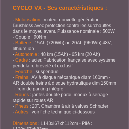
CYCLO VX - Ses caractéristiques :
-
Motorisation
: moteur nouvelle génération
Brushless avec protection contre les surchauffes
dans le moyeu avant. Puissance nominale : 500W
- Couple : 90Nm
-
Batterie
: 15Ah (720Wh) ou 20Ah (960Wh) 48V,
lithium-ion
-
Autonomie
: 48 km (15Ah) - 65 km (20 Ah)
-
Cadre
: acier. Fabrication française avec système
pendulaire breveté et exclusif
-
Fourche
: suspendue
-
Freins
: AV à disque mécanique diam 160mm -
AR double freins à disque hydraulique dim 160mm
+ frein de parking intégré
-
Roues
: jantes double paroi, moeux à serrage
rapide sur roues AR
-
Pneus
: 20". Chambre à air à valves Schrader
-
Autres
: voir fiche technique ci-dessous
Dimensions
: L143xl67xh112cm - Plié :