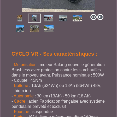
CYCLO VR - Ses caractéristiques :
-
Motorisation
: moteur Bafang nouvelle génération
Brushless
avec protection contre les surchauffes
dans le moyeu avant. Puissance nominale : 500W
- Couple : 45Nm
-
Batterie
: 13Ah (624Wh) ou 18Ah (864Wh) 48V,
lithium-ion
-
Autonomie
: 30 km (13Ah) - 50 km (18 Ah)
-
Cadre
: acier. Fabrication française avec système
pendulaire breveté et exclusif
-
Fourche
: suspendue
-
Freins
: AV à disque mécanique diam 160mm -