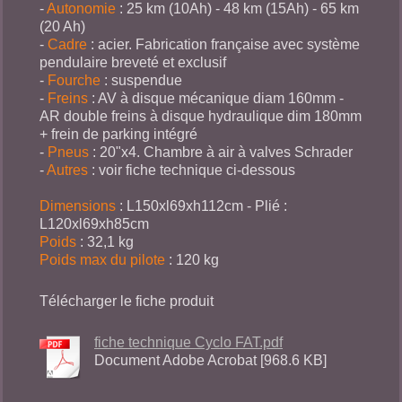
-
Autonomie
: 25 km (10Ah) - 48 km (15Ah) - 65 km
(20 Ah)
-
Cadre
: acier. Fabrication française avec système
pendulaire breveté et exclusif
-
Fourche
: suspendue
-
Freins
: AV à disque mécanique diam 160mm -
AR double freins à disque hydraulique dim 180mm
+ frein de parking intégré
-
Pneus
: 20"x4. Chambre à air à valves Schrader
-
Autres
: voir fiche technique ci-dessous
Dimensions
: L150xl69xh112cm - Plié :
L120xl69xh85cm
Poids
: 32,1 kg
Poids max du pilote
: 120 kg
Télécharger le fiche produit
fiche technique Cyclo FAT.pdf
Document Adobe Acrobat [968.6 KB]