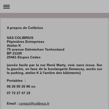
A propos de Colibrius
SAS COLIBRIUS
Pépinières Entreprises
Atelier K
75 avenue Oehmichen Technoland
BP 21100
25461 Etupes Cedex
(accès facile par la rue René Marty, voie sans issue. Sur
la gauche, en face de la boulangerie Demeusy, accès sur
le parking, atelier K à l'arrière des bâtiments)
Portables :
06 26 85 26 86
ou
07 72 27 47 19
Email :
contact@colibrius.fr