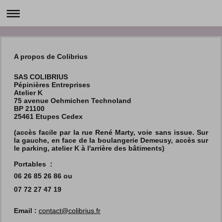
A propos de Colibrius
SAS COLIBRIUS
Pépinières Entreprises
Atelier K
75 avenue Oehmichen Technoland
BP 21100
25461 Etupes Cedex
(accès facile par la rue René Marty, voie sans issue. Sur
la gauche, en face de la boulangerie Demeusy, accès sur
le parking, atelier K à l'arrière des bâtiments)
Portables :
06 26 85 26 86
ou
07 72 27 47 19
Email :
contact@colibrius.fr