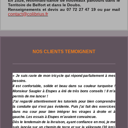
En 2026, reconnais-sance de nouveaux parcours dans le
Territoire de Belfort et dans le Doubs.
Renseignements et devis au 07 72 27 47 19 ou par mail
contact@colibrius.fr
NOS CLIENTS TEMOIGNENT
« Je suis ravie de mon tricycle qui répond parfaitement à mes
besoins.
Il est confortable, solide et beau dans sa couleur turquoise !
Monsieur Saugier à Etupes a été de très bons conseils ! Il m'a
permis de me lancer !
J'ai regardé attentivement les tutoriels pour bien comprendre
la conduite qui n'est pas évidente. Puis j'ai fait des exercices
dans ma cour pour bien intégrer les virages à droite et à
gauche. Les essais à Etupes m'avaient convaincue.
Dès le lendemain de la livraison, ayant confiance en moi, je me
suis lancée sur un chemin de terre et sur la véloroute (30 km).