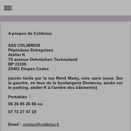
A propos de Colibrius
SAS COLIBRIUS
Pépinières Entreprises
Atelier K
75 avenue Oehmichen Technoland
BP 21100
25461 Etupes Cedex
(accès facile par la rue René Marty, voie sans issue. Sur
la gauche, en face de la boulangerie Demeusy, accès sur
le parking, atelier K à l'arrière des bâtiments)
Portables :
06 26 85 26 86
ou
07 72 27 47 19
Email :
contact@colibrius.fr